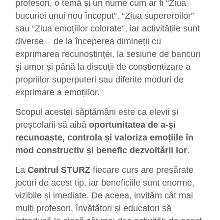
profesori, o temă și un nume cum ar fi “Ziua
bucuriei unui nou început”, “Ziua supereroilor”
sau “Ziua emoțiilor colorate”, iar activitățile sunt
diverse – de la începerea dimineții cu
exprimarea recunoștinței, la sesiune de bancuri
și umor și până la discuții de conștientizare a
propriilor superputeri sau diferite moduri de
exprimare a emoțiilor.
Scopul acestei săptămâni este ca elevii și
preșcolarii să aibă
oportunitatea de a-și
recunoaște, controla și valoriza emoțiile în
mod constructiv și benefic dezvoltării lor
.
La
Centrul STURZ
fiecare curs are presărate
jocuri de acest tip, iar beneficiile sunt enorme,
vizibile și imediate. De aceea, invităm cât mai
mulți profesori, învățători și educatori să