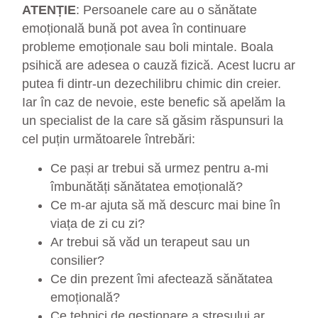
ATENȚIE
: Persoanele care au o sănătate
emoțională bună pot avea în continuare
probleme emoționale sau boli mintale. Boala
psihică are adesea o cauză fizică. Acest lucru ar
putea fi dintr-un dezechilibru chimic din creier.
Iar în caz de nevoie, este benefic să apelăm la
un specialist de la care să găsim răspunsuri la
cel puțin următoarele întrebări:
Ce pași ar trebui să urmez pentru a-mi
îmbunătăți sănătatea emoțională?
Ce m-ar ajuta să mă descurc mai bine în
viața de zi cu zi?
Ar trebui să văd un terapeut sau un
consilier?
Ce din prezent îmi afectează sănătatea
emoțională?
Ce tehnici de gestionare a stresului ar