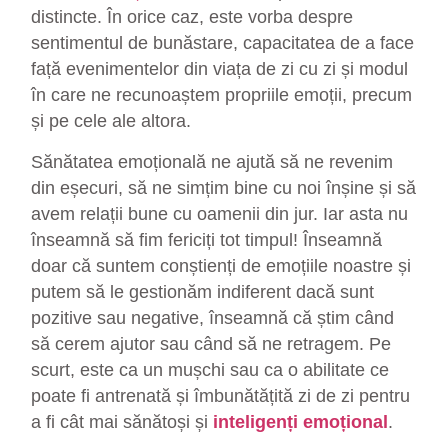
distincte. În orice caz, este vorba despre
sentimentul de bunăstare, capacitatea de a face
față evenimentelor din viața de zi cu zi și modul
în care ne recunoaștem propriile emoții, precum
și pe cele ale altora.
Sănătatea emoțională ne ajută să ne revenim
din eșecuri, să ne simțim bine cu noi înșine și să
avem relații bune cu oamenii din jur. Iar asta nu
înseamnă să fim fericiți tot timpul! Înseamnă
doar că suntem conștienți de emoțiile noastre și
putem să le gestionăm indiferent dacă sunt
pozitive sau negative, înseamnă că știm când
să cerem ajutor sau când să ne retragem. Pe
scurt, este ca un mușchi sau ca o abilitate ce
poate fi antrenată și îmbunătățită zi de zi pentru
a fi cât mai sănătoși și
inteligenți emoțional
.