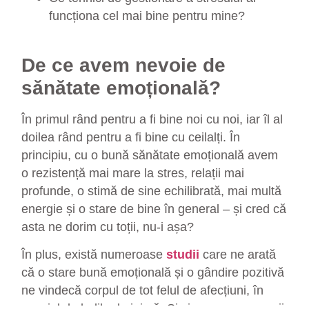
funcționa cel mai bine pentru mine?
De ce avem nevoie de
sănătate emoțională?
În primul rând pentru a fi bine noi cu noi, iar îl al
doilea rând pentru a fi bine cu ceilalți. În
principiu, cu o bună sănătate emoțională avem
o rezistență mai mare la stres, relații mai
profunde, o stimă de sine echilibrată, mai multă
energie și o stare de bine în general – și cred că
asta ne dorim cu toții, nu-i așa?
În plus, există numeroase
studii
care ne arată
că o stare bună emoțională și o gândire pozitivă
ne vindecă corpul de tot felul de afecțiuni, în
special de bolile de inimă. Și viceversa, oamenii