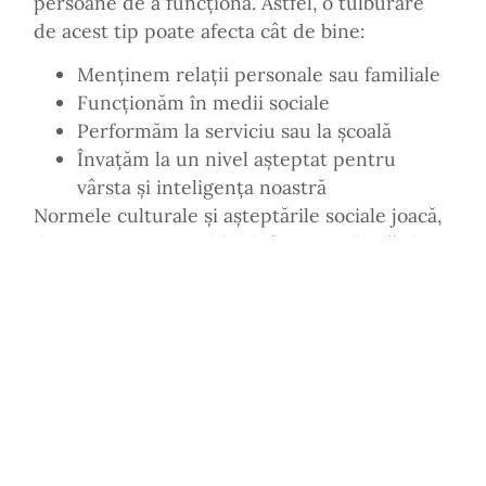
persoane de a funcționa. Astfel, o tulburare
de acest tip poate afecta cât de bine:
Menținem relații personale sau familiale
Funcționăm în medii sociale
Performăm la serviciu sau la școală
Învațăm la un nivel așteptat pentru
vârsta și inteligența noastră
Normele culturale și așteptările sociale joacă,
de asemenea, un rol în definirea tulburărilor
de sănătate mintală. Nu există o măsură
standard între culturi pentru a determina
dacă un comportament este normal sau când
devine perturbator. Ceea ce ar putea fi
normal într-o societate poate fi un motiv de
îngrijorare în alta.
Cu toate acestea, există diferite ghiduri de
diagnosticare a tulburărilor mintale, cum este