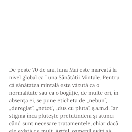
De peste 70 de ani, luna Mai este marcată la
nivel global ca Luna Sănătății Mintale. Pentru
că sănătatea mintală este văzută ca o
normalitate sau ca o bogăție, de multe ori, în
absența ei, se pune eticheta de „nebun”,
„dereglat”, „netot”, „dus cu pluta”, ș.a.m.d. Iar
stigma încă plutește pretutindeni și atunci
când sunt necesare tratamentele, chiar dacă
ele există de mult. Astfel, oamenii evită să