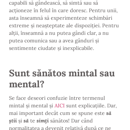
capabili să gândească, să simtă sau să
acționeze în felul în care doresc. Pentru unii,
asta înseamnă să experimenteze schimbări
extreme și neașteptate ale dispoziției. Pentru
alții, înseamnă a nu putea gândi clar, a nu
putea comunica sau a avea gânduri și
sentimente ciudate și inexplicabile.
Sunt sănătos mintal sau
mental?
Se face deseori confuzie între termenul
mintal și mental și
AICI
sunt explicațiile. Dar,
mai important decât cum se spune este
să
știi
și
să
te
simți
sănătos! Dar când
normalitatea a devenit relativă după ce ne