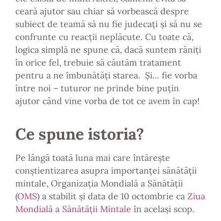
ceară ajutor sau chiar să vorbească despre
subiect de teamă să nu fie judecați și să nu se
confrunte cu reacții neplăcute. Cu toate că,
logica simplă ne spune că, dacă suntem răniți
în orice fel, trebuie să căutăm tratament
pentru a ne îmbunătăți starea. Și… fie vorba
între noi – tuturor ne prinde bine puțin
ajutor când vine vorba de tot ce avem în cap!
Ce spune istoria?
Pe lângă toată luna mai care întărește
conștientizarea asupra importanței sănătății
mintale, Organizația Mondială a Sănătății
(
OMS
) a stabilit și data de 10 octombrie ca
Ziua
Mondială a Sănătății Mintale
în același scop.