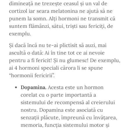
dimineață ne trezește ceasul și un val de
cortizol iar seara melatonina ne ajută să ne
punem la somn. Alți hormoni ne transmit că
suntem flămânzi, sătui, triști sau fericiți, de
exemplu.
Și dacă încă nu te-ai plictisit să auzi, mai
ascultă o dată: Ai în tine tot ce ai nevoie
pentru a fi fericit! Și nu glumesc! De exemplu,
ai 4 hormoni speciali cărora li se spune
“hormonii fericirii”.
Dopamina.
Acesta este un hormon
corelat cu o parte importantă a
sistemului de recompensă al creierului
nostru. Dopamina este asociată cu
senzații plăcute, împreună cu învățarea,
memoria, funcția sistemului motor și