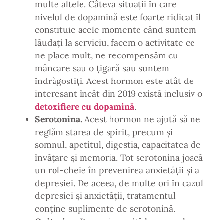
multe altele. Câteva situații în care
nivelul de dopamină este foarte ridicat îl
constituie acele momente când suntem
lăudați la serviciu, facem o activitate ce
ne place mult, ne recompensăm cu
mâncare sau o țigară sau suntem
îndrăgostiți. Acest hormon este atât de
interesant încât din 2019 există inclusiv o
detoxifiere cu dopamină
.
Serotonina.
Acest hormon ne ajută să ne
reglăm starea de spirit, precum și
somnul, apetitul, digestia, capacitatea de
învățare și memoria. Tot serotonina joacă
un rol-cheie în prevenirea anxietății și a
depresiei. De aceea, de multe ori în cazul
depresiei și anxietății, tratamentul
conține suplimente de serotonină.