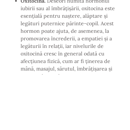
Oxitocina.
Deseori numită hormonul
iubirii sau al îmbrățișării, oxitocina este
esențială pentru naștere, alăptare și
legături puternice părinte-copil. Acest
hormon poate ajuta, de asemenea, la
promovarea încrederii, a empatiei și a
legăturii în relații, iar nivelurile de
oxitocină cresc în general odată cu
afecțiunea fizică, cum ar fi ținerea de
mână, masajul, sărutul, îmbrățișarea și
contactul sexual.
Endorfinele.
Endorfinele sunt
analgezicele naturale ale corpului, pe
care organismul le produce ca răspuns la
stres sau disconfort. Nivelurile de
endorfine tind să crească, de asemenea,
atunci când ne angajăm în activități care
produc recompense, cum ar fi