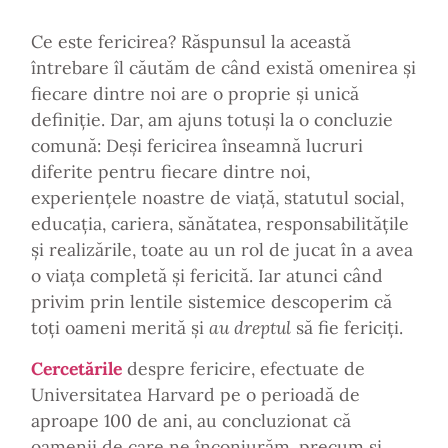
Ce este fericirea? Răspunsul la această
întrebare îl căutăm de când există omenirea și
fiecare dintre noi are o proprie și unică
definiție. Dar, am ajuns totuși la o concluzie
comună: Deși fericirea înseamnă lucruri
diferite pentru fiecare dintre noi,
experiențele noastre de viață, statutul social,
educația, cariera, sănătatea, responsabilitățile
și realizările, toate au un rol de jucat în a avea
o viața completă și fericită. Iar atunci când
privim prin lentile sistemice descoperim că
toți oameni merită și
au dreptul
să fie fericiți.
Cercetările
despre fericire, efectuate de
Universitatea Harvard pe o perioadă de
aproape 100 de ani, au concluzionat că
oamenii de care ne înconjurăm, precum și