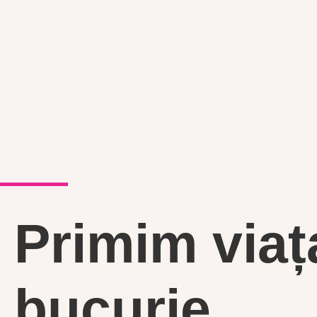
Primim viaț
bucurie