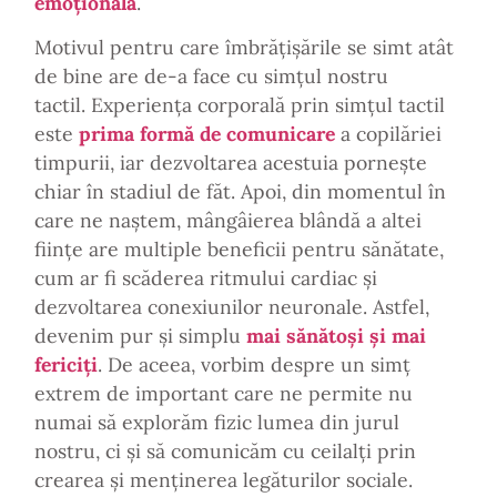
emoțională
.
Motivul pentru care îmbrățișările se simt atât
de bine are de-a face cu simțul nostru
tactil. Experiența corporală prin simțul tactil
este
prima formă de comunicare
a copilăriei
timpurii, iar dezvoltarea acestuia pornește
chiar în stadiul de făt. Apoi, din momentul în
care ne naștem, mângâierea blândă a altei
ființe are multiple beneficii pentru sănătate,
cum ar fi scăderea ritmului cardiac și
dezvoltarea conexiunilor neuronale. Astfel,
devenim pur și simplu
mai sănătoși și mai
fericiți
. De aceea, vorbim despre un simț
extrem de important care ne permite nu
numai să explorăm fizic lumea din jurul
nostru, ci și să comunicăm cu ceilalți prin
crearea și menținerea legăturilor sociale.