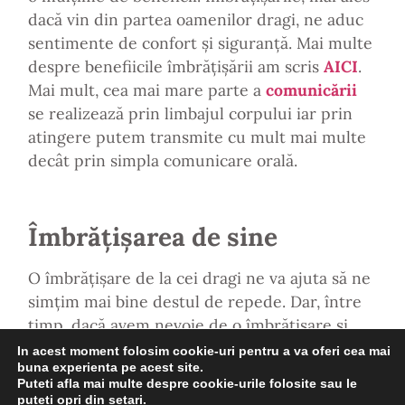
dacă vin din partea oamenilor dragi, ne aduc
sentimente de confort și siguranță. Mai multe
despre benefiicile îmbrățișării am scris
AICI
.
Mai mult, cea mai mare parte a
comunicării
se realizează prin limbajul corpului iar prin
atingere putem transmite cu mult mai multe
decât prin simpla comunicare orală.
Îmbrățișarea de sine
O îmbrățișare de la cei dragi ne va ajuta să ne
simțim mai bine destul de repede. Dar, între
timp, dacă avem nevoie de o îmbrățișare și
suntem pe cont propriu, de ce să nu încercăm
In acest moment folosim cookie-uri pentru a va oferi cea mai
buna experienta pe acest site.
să ne oferim noi înșine una?
Puteti afla mai multe despre cookie-urile folosite sau le
puteti opri din
setari
.