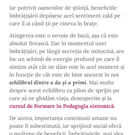
Iar potrivit oamenilor de știință, beneficiile
îmbrățișării depășesc acel sentiment cald pe
care îl ai când ții pe cineva în brațe.
Atingerea este o nevoie de bază, așa că este
absolut firească. Dar în momentul unei
îmbrățișări, pe lângă secreția de oxitocină, are
loc un schimb de energie profund pe care îl
simțim atât cât ne dăm voie în acel moment și
în funcție de cât este de bine ancorat în noi
echilibrul dintre a da și a primi
. Mai multe
despre acest echilibru ca pilon de sprijin pe
care să ne ghidăm viața, descoperim și la
cursul de Formare în Pedagogia sistemică
.
De aceea, importanța conexiunii umane nu
poate fi subestimată, iar sprijinul social oferă
o mulțime de beneficii. Îmbrățișările, mai ales