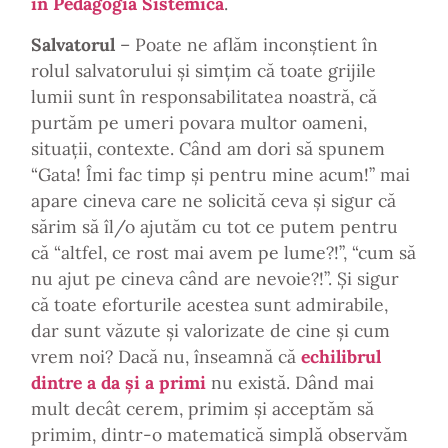
în Pedagogia Sistemică
.
Salvatorul
– Poate ne aflăm inconștient în
rolul salvatorului și simțim că toate grijile
lumii sunt în responsabilitatea noastră, că
purtăm pe umeri povara multor oameni,
situații, contexte. Când am dori să spunem
“Gata! Îmi fac timp și pentru mine acum!” mai
apare cineva care ne solicită ceva și sigur că
sărim să îl/o ajutăm cu tot ce putem pentru
că “altfel, ce rost mai avem pe lume?!”, “cum să
nu ajut pe cineva când are nevoie?!”. Și sigur
că toate eforturile acestea sunt admirabile,
dar sunt văzute și valorizate de cine și cum
vrem noi? Dacă nu, înseamnă că
echilibrul
dintre a da și a primi
nu există. Dând mai
mult decât cerem, primim și acceptăm să
primim, dintr-o matematică simplă observăm