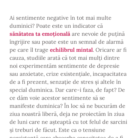
Ai sentimente negative în tot mai multe
duminici? Poate este un indicator că
sănătatea ta emoțională
are nevoie de puțină
îngrijire sau poate este un semnal de alarmă
pe care îl trage
echilibrul mintal
. Oricare ar fi
cauza, studiile arată că tot mai mulți dintre
noi experimentăm sentimente de depresie
sau anxietate, crize existențiale, incapacitatea
de a fi prezent, senzație de stres și altele în
special duminica. Dar care-i faza, de fapt? De
ce dăm voie acestor sentimente să se
manifeste duminica? În loc să ne bucurăm de
ziua noastră liberă, deja ne proiectăm în ziua
de luni care ne așteaptă cu tot felul de sarcini
și treburi de făcut. Este ca o tensiune
persistentă care absoarbe capacitatea de a fi