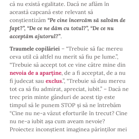
că nu există egalitate. Dacă ne aflăm în
această capcană este relevant să
conștientizăm
“Pe cine
încercăm să salvăm de
fapt?”, “De ce ne d
ăm cu totul?”, “De ce nu
accept
ăm ajutorul?”
.
Traumele copil
ăriei
– “Trebuie să fac mereu
ceva util că altfel nu merit să fiu pe lume.”,
“Trebuie să accept tot ce vine către mine din
nevoia de a aparține
, de a fi acceptat, de a nu
fi judecat sau
exclus
.”, “Trebuie să dau mereu
tot ca să fiu admirat, apreciat, iubit.” – Dacă ne
trec prin minte gânduri de acest tip este
timpul să le punem STOP și să ne întrebăm
“Cine nu ne-a văzut eforturile în trecut? Cine
nu ne-a iubit așa cum aveam nevoie?
Proiectez inconștient imaginea părinților mei
pe angajatorii mei și/sau pe colegii de