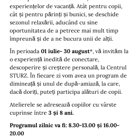
experiențelor de vacanță. Atât pentru copii,
cât și pentru părinți și bunici, se deschide
sezonul relaxării, aducând cu sine
oportunitatea de a petrece mai mult timp
împreună și de a ne bucura unii de alții.
În perioada
01 iulie- 30 august
*, vă invităm la
o experiență inedită de conectare,
descoperire și creștere personală, la Centrul
STURZ. În fiecare zi vom avea un program de
dimineață și unul de după-amiază, la care,
dacă doriți, puteți participa alături de copii.
Atelierele se adresează copiilor cu vârste
cuprinse între
3 și 8 ani.
Programul zilnic va fi: 8.30-13.00 și 16.00-
20.00