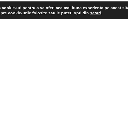
cookie-uri pentru a va oferi cea mai buna experienta pe acest sit
pre cookie-urile folosite sau le puteti opri din
setari
.
© STURZ 2026
Created by Toros Carol