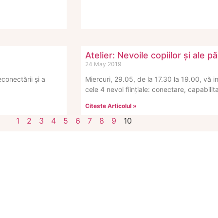
Atelier: Nevoile copiilor și ale pă
24 May 2019
conectării și a
Miercuri, 29.05, de la 17.30 la 19.00, vă i
cele 4 nevoi ființiale: conectare, capabilita
Citeste Articolul »
1
2
3
4
5
6
7
8
9
10