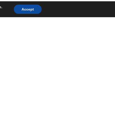
e.
Accept
0741056289
consilier@sturz.ro
Str. Mureș, Nr. 158, Timișoara,
România