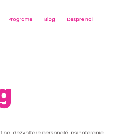
Programe
Blog
Despre noi
g
ing, dezvoltare personală, psihoterapie,