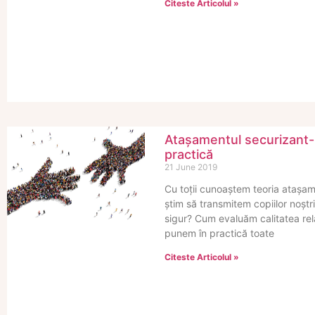
Citeste Articolul »
Atașamentul securizant- d
practică
21 June 2019
Cu toții cunoaștem teoria atașam
știm să transmitem copiilor noșt
sigur? Cum evaluăm calitatea rel
punem în practică toate
Citeste Articolul »