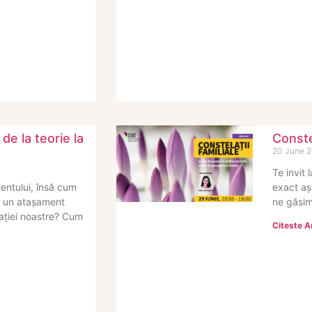
e la teorie la
Constel
20 June 
Te invit 
entului, însă cum
exact aș
ri un atașament
ne găsim
ației noastre? Cum
Citeste Ar