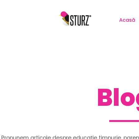
Acasă
Blo
Propunem articole despre educație timpurie, parent