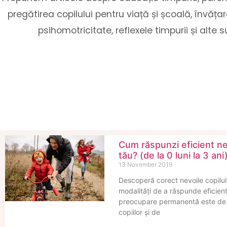
pregătirea copilului pentru viață și școală, învăț
psihomotricitate, reflexele timpurii și alte s
Cum răspunzi eficient nev
tău? (de la 0 luni la 3 ani
13 November 2019
Descoperă corect nevoile copilul
modalități de a răspunde eficient
preocupare permanentă este de a
copiilor și de