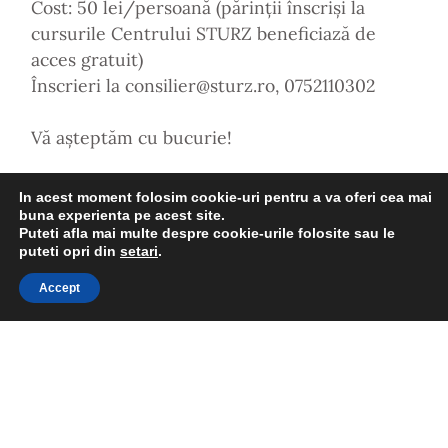
Cost: 50 lei/persoană (părinții înscriși la
cursurile Centrului STURZ beneficiază de
acces gratuit)
Înscrieri la consilier@sturz.ro, 0752110302
Vă așteptăm cu bucurie!
In acest moment folosim cookie-uri pentru a va oferi cea mai
Dacă ți-a plăcut articolul, împărtășește-l și
buna experienta pe acest site.
cu prietenii tăi!
Puteti afla mai multe despre cookie-urile folosite sau le
puteti opri din
setari
.
Accept
VEZI ARTICOLUL ANTERIOR
VEZI ARTICOLUL URMĂTOR