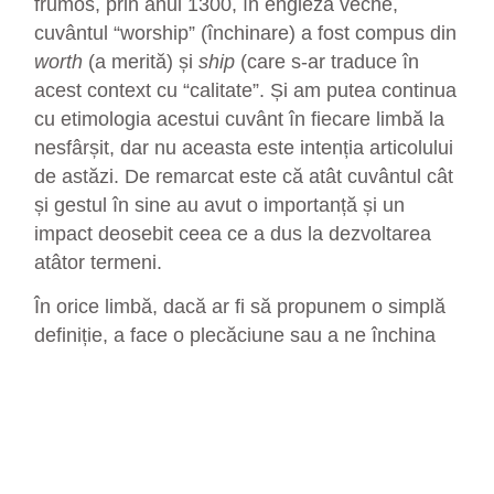
frumos, prin anul 1300, în engleza veche,
cuvântul “worship” (închinare) a fost compus din
worth
(a merită) și
ship
(care s-ar traduce în
acest context cu “calitate”. Și am putea continua
cu etimologia acestui cuvânt în fiecare limbă la
nesfârșit, dar nu aceasta este intenția articolului
de astăzi. De remarcat este că atât cuvântul cât
și gestul în sine au avut o importanță și un
impact deosebit ceea ce a dus la dezvoltarea
atâtor termeni.
În orice limbă, dacă ar fi să propunem o simplă
definiție, a face o plecăciune sau a ne închina
reprezintă înclinarea capului/a genunchiului/a
întregului corp în semn de recunoștință,
apreciere și mulțumire. Dar este mult mai mult
de atât!
Închinarea, făcută cu smerenie și
recunoștință, în forma ei cea mai pură, cu