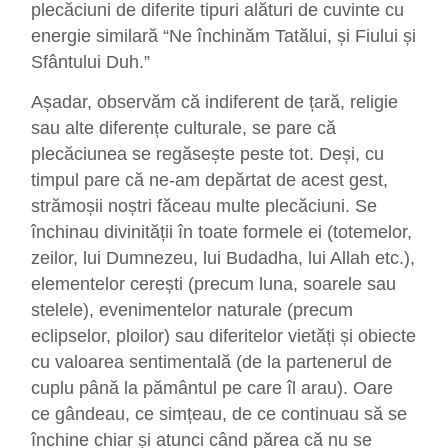
plecăciuni de diferite tipuri alături de cuvinte cu
energie similară “Ne închinăm Tatălui, și Fiului și
Sfântului Duh.”
Așadar, observăm că indiferent de țară, religie
sau alte diferențe culturale, se pare că
plecăciunea se regăsește peste tot. Deși, cu
timpul pare că ne-am depărtat de acest gest,
strămoșii noștri făceau multe plecăciuni. Se
închinau divinității în toate formele ei (totemelor,
zeilor, lui Dumnezeu, lui Budadha, lui Allah etc.),
elementelor cerești (precum luna, soarele sau
stelele), evenimentelor naturale (precum
eclipselor, ploilor) sau diferitelor vietăți și obiecte
cu valoarea sentimentală (de la partenerul de
cuplu până la pământul pe care îl arau). Oare
ce gândeau, ce simțeau, de ce continuau să se
închine chiar și atunci când părea că nu se