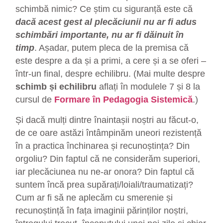
schimbă nimic? Ce știm cu siguranță este că
dacă acest gest al plecăciunii nu ar fi adus
schimbări importante, nu ar fi dăinuit în
timp
. Așadar, putem pleca de la premisa că
este despre a da și a primi, a cere și a se oferi –
într-un final, despre echilibru. (Mai multe despre
schimb și echilibru
aflați în modulele 7 și 8 la
cursul de
Formare în Pedagogia Sistemică
.)
Și dacă mulți dintre înaintașii noștri au făcut-o,
de ce oare astăzi întâmpinăm uneori rezistență
în a practica închinarea și recunoștința? Din
orgoliu? Din faptul că ne considerăm superiori,
iar plecăciunea nu ne-ar onora? Din faptul că
suntem încă prea supărați/loiali/traumatizați?
Cum ar fi să ne aplecăm cu smerenie și
recunoștință în fața imaginii părinților noștri,