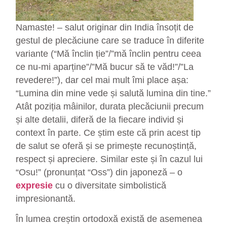
Namaste! – salut originar din India însoțit de
gestul de plecăciune care se traduce în diferite
variante (“Mă înclin ție”/”mă înclin pentru ceea
ce nu-mi aparține”/”Mă bucur să te văd!”/”La
revedere!”), dar cel mai mult îmi place așa:
“Lumina din mine vede și salută lumina din tine.”
Atât poziția mâinilor, durata plecăciunii precum
și alte detalii, diferă de la fiecare individ și
context în parte. Ce știm este că prin acest tip
de salut se oferă și se primește recunoștință,
respect și apreciere. Similar este și în cazul lui
“Osu!” (pronunțat “Oss”) din japoneză – o
expresie
cu o diversitate simbolistică
impresionantă.
În lumea creștin ortodoxă există de asemenea