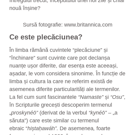
întregului trecut, începutului unei noi zile și chiar
nouă înșine?
Sursă fotografie: www.britannica.com
Ce este plecăciunea?
În limba rămână cuvintele “plecăciune” și
“închinare” sunt cuvinte care pot declanșa
nuanțe ușor diferite, dar esența este aceeași,
așadar, le vom considera sinonime. În funcție de
limba și cultura la care ne referim există de
asemenea diferite particularități ale termenilor.
La fel cum sunt fascinantele
“Namaste”
și
“Osu”
,
în Scripturile grecești descoperim termenul
„
proskynéō”
(derivat de la verbul
“kynéō” –
„a
săruta”) care este similar cu termenul
ebraic “
hiștaḥawáh”.
De asemenea
,
foarte