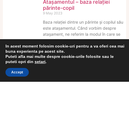
Atașamentul – baza relației
părinte-copil
9 May 2023
Baza relației dintre un părinte și copilul său
este atașamentul. Când vorbim despre
atașament, ne referim la modul în care se
dezvoltă legăturile emoționale între
In acest moment folosim cookie-uri pentru a va oferi cea mai
Citeste Articolul »
buna experienta pe acest site.
Puteti afla mai multe despre cookie-urile folosite sau le
puteti opri din
setari
.
Dependențele copiilor, grijile
părinților
Accept
6 March 2023
Probabil cea mai mare preocupare a
noastră, a părinților, este necunoscutul
care apare atunci când nu suntem în
preajma copilului. Pe măsură ce copiii
noștri
Citeste Articolul »