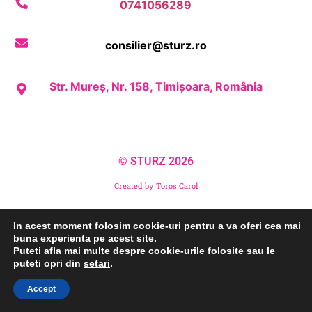
0741056289
consilier@sturz.ro
Str. Mureș, Nr. 158, Timișoara, România
© STURZ 2026
Created by Toros Carol
In acest moment folosim cookie-uri pentru a va oferi cea mai
buna experienta pe acest site.
Puteti afla mai multe despre cookie-urile folosite sau le
puteti opri din
setari
.
Accept