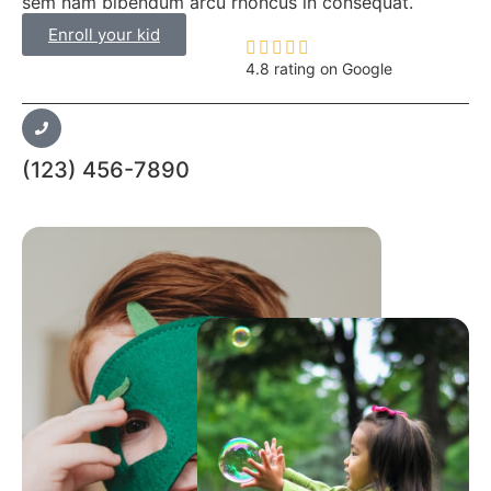
sem nam bibendum arcu rhoncus in consequat.
Enroll your kid





4.8 rating on Google
(123) 456-7890