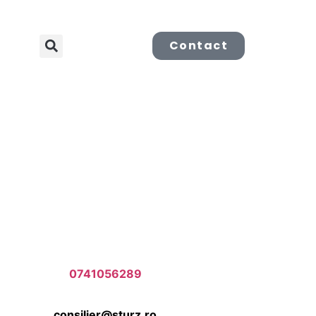
Contact
0741056289
consilier@sturz.ro